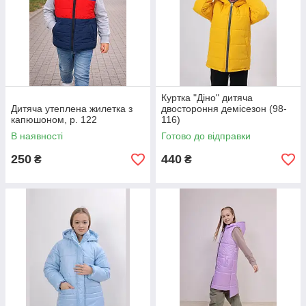
Куртка "Діно" дитяча
Дитяча утеплена жилетка з
двостороння демісезон (98-
капюшоном, р. 122
116)
В наявності
Готово до відправки
250
440
₴
₴