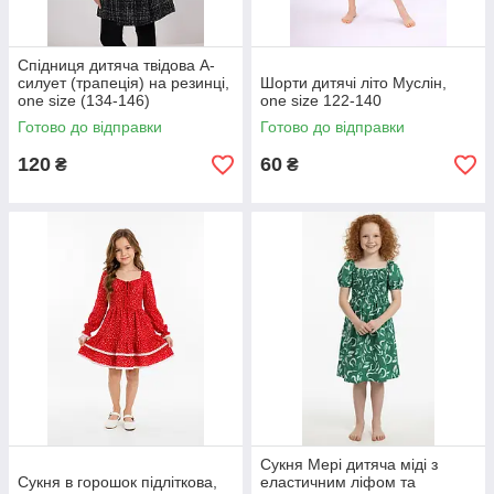
Спідниця дитяча твідова А-
силует (трапеція) на резинці,
Шорти дитячі літо Муслін,
one size (134-146)
one size 122-140
Готово до відправки
Готово до відправки
120
60
₴
₴
Сукня Мері дитяча міді з
Сукня в горошок підліткова,
еластичним ліфом та