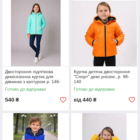
Двостороння підліткова
Куртка дитяча двостороння
демісезонна куртка для
"Спорт" демі унісекс, р. 98-
дівчинки з каптуром р. 146-
140
164
Готово до відправки
Готово до відправки
540
440
₴
від
₴