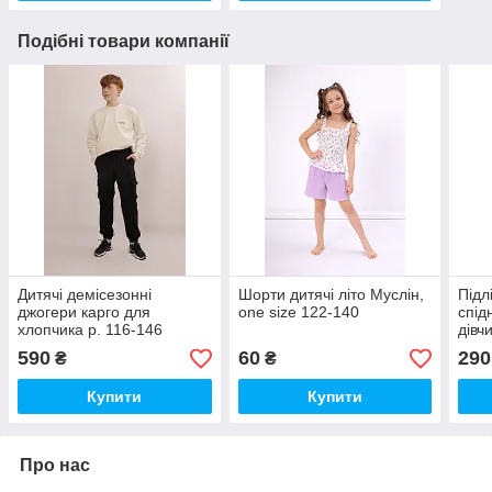
Подібні товари компанії
Дитячі демісезонні
Шорти дитячі літо Муслін,
Підл
джогери карго для
one size 122-140
спід
хлопчика р. 116-146
дівч
590
60
290
₴
₴
Купити
Купити
Про нас