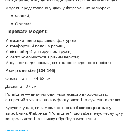
Модель представлена у двох універсальних кольорах:
чорний;
бежевий.
Переваги моделі:
✔ якісний твід із красивою фактурою;
✔ комфортний пояс на резинці;
✔ вільний крій для зручності рухів;
✔ легко комбінується з різним верхом;
✔ підходить для школи, свят та повсякденного носіння.
Розмір
one size (134-146)
Обхват талії - 44-62 см
Довжина - 37 см
PolinLine
— дитячий одяг українського виробництва,
створений з увагою до комфорту, якості та сучасного стилю.
Купуючи у нас, ви замовляєте товар
безпосередньо у
виробника Фабрика "PolinLine"
, що забезпечує чесну ціну,
контроль якості та швидку обробку замовлення
Приховати