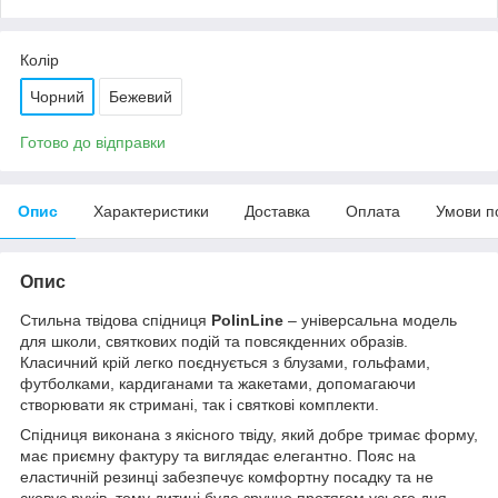
Колір
Чорний
Бежевий
Готово до відправки
Опис
Характеристики
Доставка
Оплата
Умови п
Опис
Стильна твідова спідниця
PolinLine
– універсальна модель
для школи, святкових подій та повсякденних образів.
Класичний крій легко поєднується з блузами, гольфами,
футболками, кардиганами та жакетами, допомагаючи
створювати як стримані, так і святкові комплекти.
Спідниця виконана з якісного твіду, який добре тримає форму,
має приємну фактуру та виглядає елегантно. Пояс на
еластичній резинці забезпечує комфортну посадку та не
сковує рухів, тому дитині буде зручно протягом усього дня.