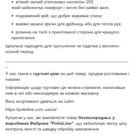
м'який легкий утеплювач синтепон 150,
який забезпечує комфорт і тепло без зайвої ваги;
подовжений крій, що добре закриває спину;
вшивні кишені зручні для дрібниць або для тепла рук;
резинка на талії з принтованої сторони для кращого
прилягання.
Ідеально підходить для прогулянок чи садочка у весняно-
осінній період.
___________________________________________________
_
У нас також є
гуртові ціни
на цей товар, продаж ростовками і
паками.
Інформацію щодо гуртових цін можна отримати, написавши
нам в чат або месенджери за назвою магазину
Весь асортимент дивіться на сайті:
https://polinline.com.ua/ua/
Купуючи у нас, ви замовляєте товар
безпосередньо у
виробника Фабрика "PolinLine"
, що забезпечує чесну ціну,
контроль якості та швидку обробку замовлення