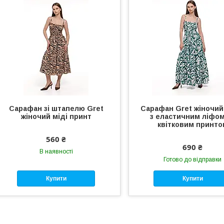
Сарафан зі штапелю Gret
Сарафан Gret жіночий
жіночий міді принт
з еластичним ліфом
квітковим принто
560 ₴
690 ₴
В наявності
Готово до відправки
Купити
Купити