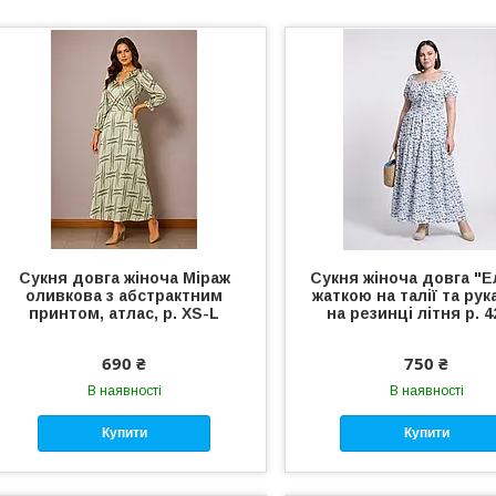
Сукня довга жіноча Міраж
Сукня жіноча довга "Ел
оливкова з абстрактним
жаткою на талії та ру
принтом, атлас, р. XS-L
на резинці літня р. 4
690 ₴
750 ₴
В наявності
В наявності
Купити
Купити