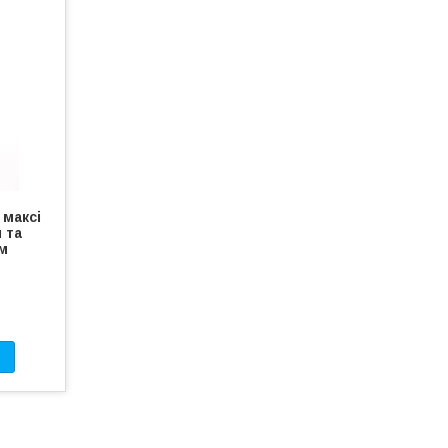
 максі
 та
м