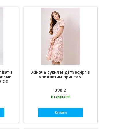
іза" з
Жіноча сукня міді "Зефір" з
кавами
хвилястим принтом
2-52
390 ₴
В наявності
Купити