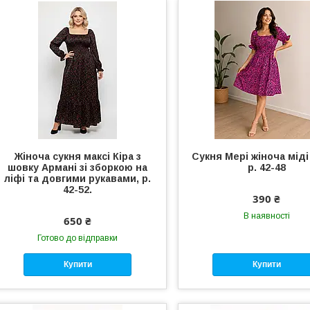
Жіноча сукня максі Кіра з
Сукня Мері жіноча міді
шовку Армані зі зборкою на
р. 42-48
ліфі та довгими рукавами, р.
42-52.
390 ₴
В наявності
650 ₴
Готово до відправки
Купити
Купити