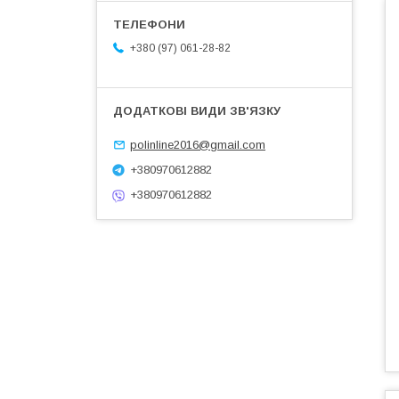
+380 (97) 061-28-82
polinline2016@gmail.com
+380970612882
+380970612882