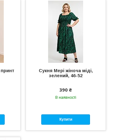
 принт
Сукня Мері жіноча міді,
зелений, 46-52
390 ₴
В наявності
Купити