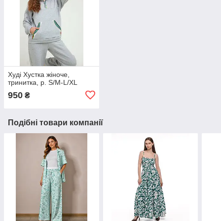
Худі Хустка жіноче,
тринитка, р. S/M-L/XL
950
₴
Подібні товари компанії