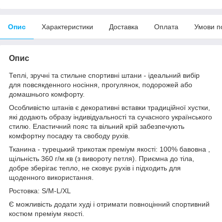
Опис
Характеристики
Доставка
Оплата
Умови п
Опис
Теплі, зручні та стильне спортивні штани - ідеальний вибір
для повсякденного носіння, прогулянок, подорожей або
домашнього комфорту.
Особливістю штанів є декоративні вставки традиційної хустки,
які додають образу індивідуальності та сучасного українського
стилю. Еластичний пояс та вільний крій забезпечують
комфортну посадку та свободу рухів.
Тканина - турецький трикотаж преміум якості: 100% бавовна ,
щільність 360 г/м.кв (з вивороту петля). Приємна до тіла,
добре зберігає тепло, не сковує рухів і підходить для
щоденного використання.
Ростовка: S/M-L/XL
Є можливість додати худі і отримати повноцінний спортивний
костюм преміум якості.