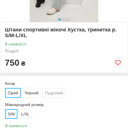
Штани спортивні жіночі Хустка, тринитка р.
S/M-L/XL
В наявності
Роздріб
750
₴
Колір
Сірий
Чорний
Пудровий
Міжнародний розмір
S/M
L/XL
В наявності