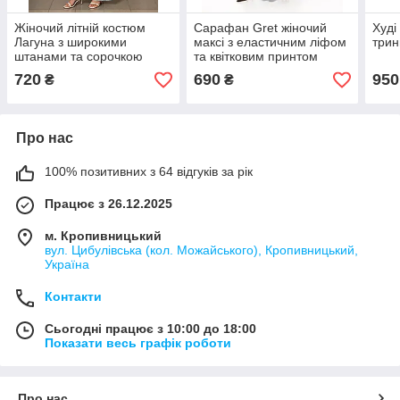
Жіночий літній костюм
Сарафан Gret жіночий
Худі
Лагуна з широкими
максі з еластичним ліфом
трин
штанами та сорочкою
та квітковим принтом
oversize, р. 2XS-M
720
690
950
₴
₴
Про нас
100% позитивних з 64 відгуків за рік
Працює з 26.12.2025
м. Кропивницький
вул. Цибулівська (кол. Можайського), Кропивницький,
Україна
Контакти
Сьогодні працює з 10:00 до 18:00
Показати весь графік роботи
Про нас